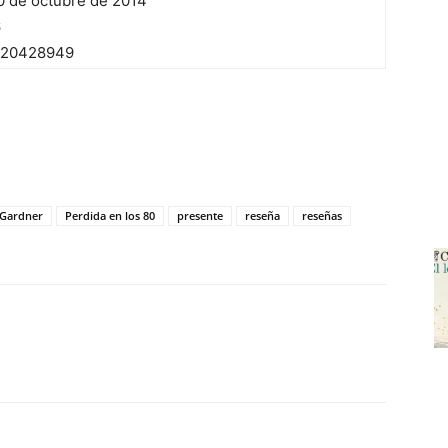
0 de octubre de 2014
6
520428949
 Gardner
Perdida en los 80
presente
reseña
reseñas