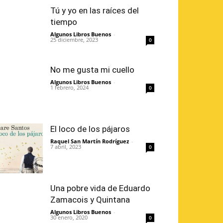
Tú y yo en las raíces del
tiempo
Algunos Libros Buenos
-
25 diciembre, 2023
0
No me gusta mi cuello
Algunos Libros Buenos
-
1 febrero, 2024
0
El loco de los pájaros
Raquel San Martín Rodríguez
-
7 abril, 2023
0
Una pobre vida de Eduardo
Zamacois y Quintana
Algunos Libros Buenos
-
30 enero, 2020
0