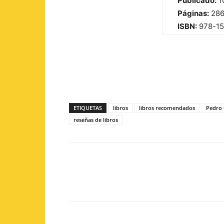
Publicado:
1
Páginas:
28
ISBN:
978-1
ETIQUETAS
libros
libros recomendados
Pedro
reseñas de libros