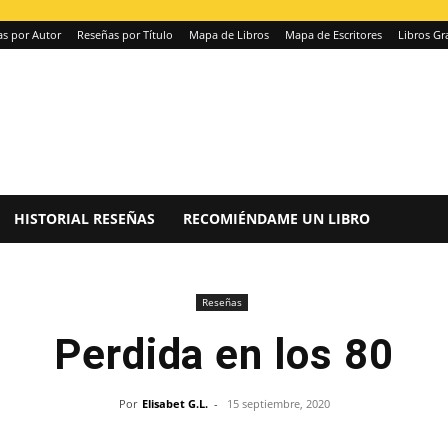
s por Autor
Reseñas por Título
Mapa de Libros
Mapa de Escritores
Libros Gr
HISTORIAL RESEÑAS
RECOMIÉNDAME UN LIBRO
Reseñas
Perdida en los 80
Por
Elisabet G.L.
-
15 septiembre, 2020