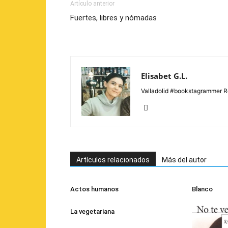
Artículo anterior
Fuertes, libres y nómadas
Elisabet G.L.
Valladolid #bookstagrammer R
Artículos relacionados
Más del autor
Actos humanos
Blanco
La vegetariana