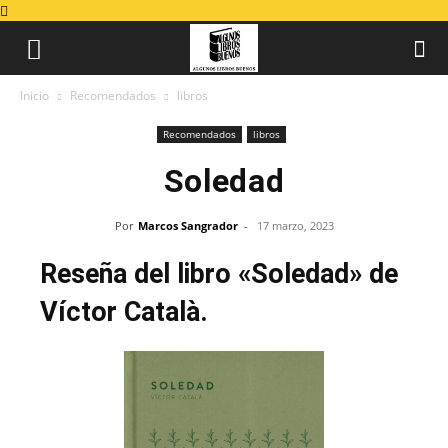
Inicio
Recomendados
libros
Recomendados
libros
Soledad
Por
Marcos Sangrador
-
17 marzo, 2023
Reseña del libro «Soledad» de
Víctor Català.