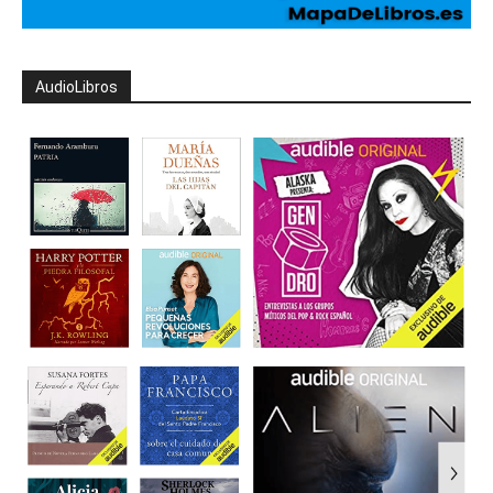
AudioLibros