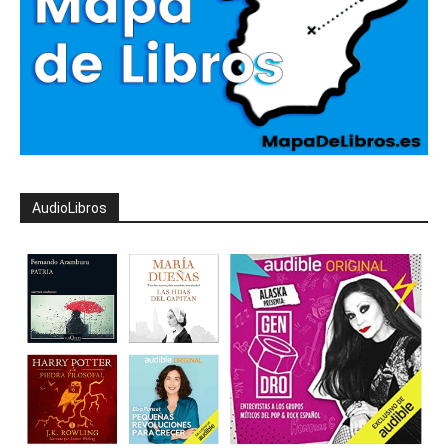
AudioLibros