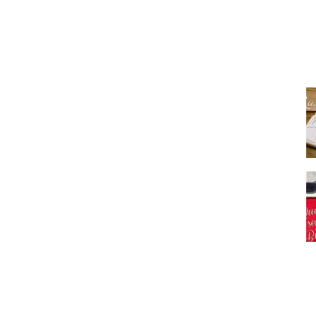
.
apa estelar