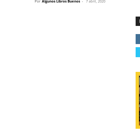
Por
Algunos Libros Buenos
-
7 abril, 2020
 visión moderna y distinta de la astrología (Kepler)