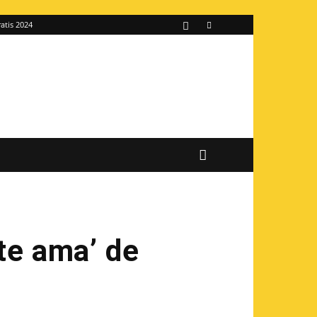
atis 2024
 te ama’ de