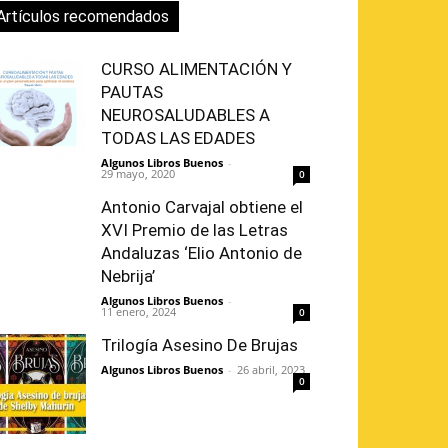
Artículos recomendados
CURSO ALIMENTACIÓN Y
PAUTAS
NEUROSALUDABLES A
TODAS LAS EDADES
Algunos Libros Buenos
-
29 mayo, 2020
0
Antonio Carvajal obtiene el
XVI Premio de las Letras
Andaluzas ‘Elio Antonio de
Nebrija’
Algunos Libros Buenos
-
11 enero, 2024
0
Trilogía Asesino De Brujas
Algunos Libros Buenos
-
26 abril, 2023
0