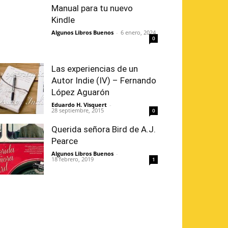
Manual para tu nuevo
Kindle
Algunos Libros Buenos
-
6 enero, 2024
0
Las experiencias de un
Autor Indie (IV) – Fernando
López Aguarón
Eduardo H. Visquert
-
28 septiembre, 2015
0
Querida señora Bird de A.J.
Pearce
Algunos Libros Buenos
-
18 febrero, 2019
1