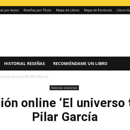
as por Autor
Reseñas por Título
Mapa de Libros
Mapa de Escritores
Libros Gr
HISTORIAL RESEÑAS
RECOMIÉNDAME UN LIBRO
niverso te ama’ de Pilar García
Noticias Literarias
ón online ‘El universo
Pilar García