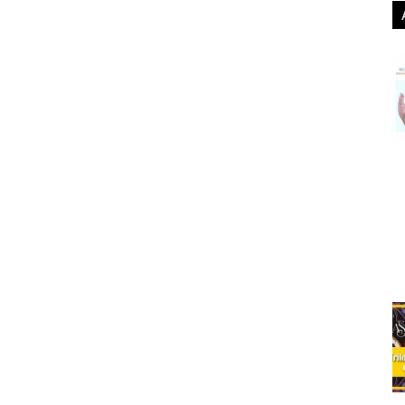
entación
on line
:
, a través de instagram live de Ediciones Urano
iciones_urano
 carta astral para cooperar con las energías del
stino”