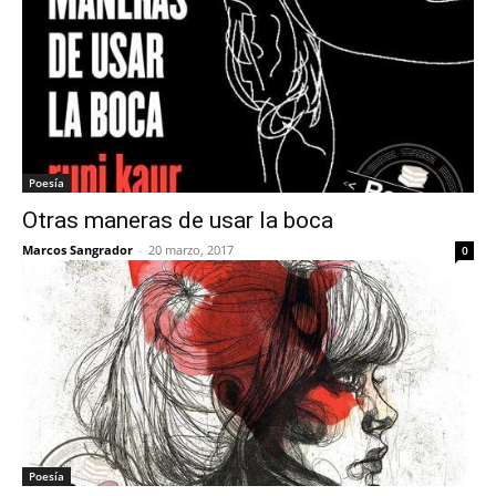
Poesía
Otras maneras de usar la boca
Marcos Sangrador
-
20 marzo, 2017
0
Poesía