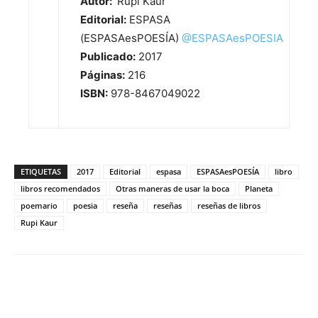
Autor:
Rupi Kaur
Editorial:
ESPASA
(ESPASAesPOESÍA)
@
ESPASAesPOESIA
Publicado:
2017
Páginas:
216
ISBN:
978-8467049022
ETIQUETAS
2017
Editorial
espasa
ESPASAesPOESÍA
libro
libros recomendados
Otras maneras de usar la boca
Planeta
poemario
poesia
reseña
reseñas
reseñas de libros
Rupi Kaur