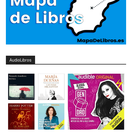
AudioLibros