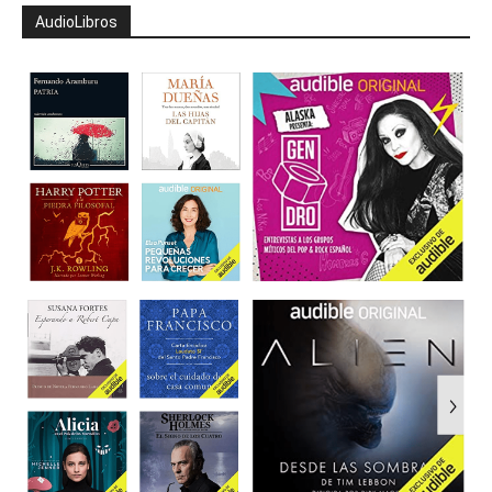
AudioLibros