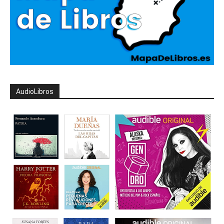
AudioLibros