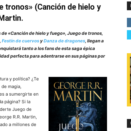
e tronos» (Canción de hielo y
Martin.
s de «Canción de hielo y fuego», Juego de tronos,
,
Festín de cuervos
y
Danza de dragones
, llegan a
onquistará tanto a los fans de esta saga épica
idad perfecta para adentrarse en sus páginas por
tura y política? ¿Te
 de magia,
es a sumergirte en
a página? Si la
rderte Juego de
eorge R.R. Martin,
vado a millones de