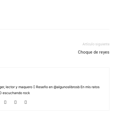
Artículo siguiente
Choque de reyes
r, lector y maquero  Reseño en @algunoslibrosb En mis ratos
2.0 escuchando rock