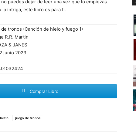
e no puedes dejar de leer una vez que lo empiezas.
 la intriga, este libro es para ti.
de tronos (Canción de hielo y fuego 1)
e R.R. Martin
ZA & JANES
2 junio 2023
0
401032424
Comprar Libro
Martin
Juego de tronos