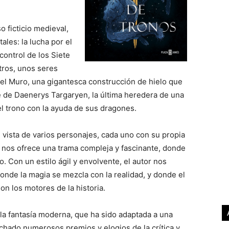
 ficticio medieval,
les: la lucha por el
control de los Siete
tros, unos seres
del Muro, una gigantesca construcción de hielo que
je de Daenerys Targaryen, la última heredera de una
l trono con la ayuda de sus dragones.
 vista de varios personajes, cada uno con su propia
n nos ofrece una trama compleja y fascinante, donde
o. Con un estilo ágil y envolvente, el autor nos
nde la magia se mezcla con la realidad, y donde el
son los motores de la historia.
la fantasía moderna, que ha sido adaptada a una
echado numerosos premios y elogios de la crítica y