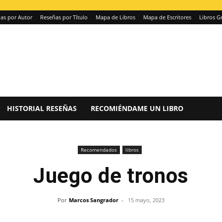
as por Autor
Reseñas por Título
Mapa de Libros
Mapa de Escritores
Libros Gr
HISTORIAL RESEÑAS
RECOMIÉNDAME UN LIBRO
Recomendados
libros
Juego de tronos
Por
Marcos Sangrador
-
15 mayo, 2023