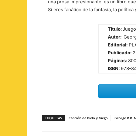
una prosa impresionante, es un libro qu
Si eres fanático de la fantasía, la política y
Título:
Juego 
Autor:
Georg
Editorial:
PLA
Publicado:
2
Páginas:
80
ISBN:
978-8
ETIQUETAS
Canción de hielo y fuego
George R.R. 