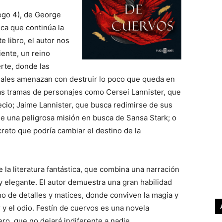
ego 4), de George
ica que continúa la
e libro, el autor nos
ente, un reino
erte, donde las
onales amenazan con destruir lo poco que queda en
jas tramas de personajes como Cersei Lannister, que
ecio; Jaime Lannister, que busca redimirse de sus
 una peligrosa misión en busca de Sansa Stark; o
creto que podría cambiar el destino de la
 la literatura fantástica, que combina una narración
y elegante. El autor demuestra una gran habilidad
no de detalles y matices, donde conviven la magia y
or y el odio. Festín de cuervos es una novela
ro, que no dejará indiferente a nadie.