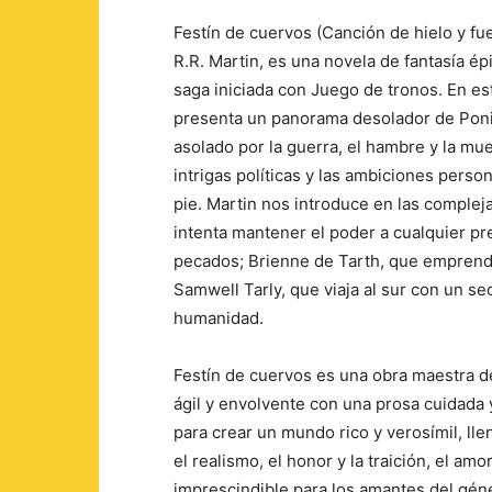
Festín de cuervos (Canción de hielo y fu
R.R. Martin, es una novela de fantasía ép
saga iniciada con Juego de tronos. En est
presenta un panorama desolador de Poni
asolado por la guerra, el hambre y la mu
intrigas políticas y las ambiciones pers
pie. Martin nos introduce en las comple
intenta mantener el poder a cualquier pr
pecados; Brienne de Tarth, que emprende
Samwell Tarly, que viaja al sur con un se
humanidad.
Festín de cuervos es una obra maestra de
ágil y envolvente con una prosa cuidada 
para crear un mundo rico y verosímil, lle
el realismo, el honor y la traición, el am
imprescindible para los amantes del géne