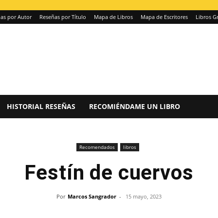
as por Autor
Reseñas por Título
Mapa de Libros
Mapa de Escritores
Libros Gr
HISTORIAL RESEÑAS
RECOMIÉNDAME UN LIBRO
Recomendados
libros
Festín de cuervos
Por
Marcos Sangrador
-
15 mayo, 2023