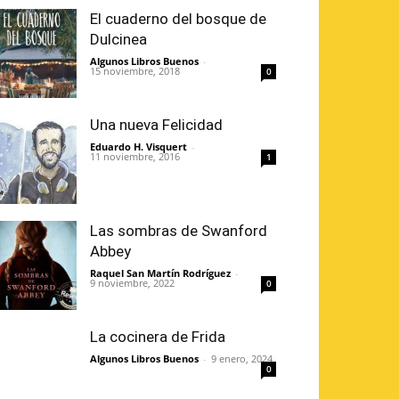
El cuaderno del bosque de
Dulcinea
Algunos Libros Buenos
-
15 noviembre, 2018
0
Una nueva Felicidad
Eduardo H. Visquert
-
11 noviembre, 2016
1
Las sombras de Swanford
Abbey
Raquel San Martín Rodríguez
-
9 noviembre, 2022
0
La cocinera de Frida
Algunos Libros Buenos
-
9 enero, 2024
0