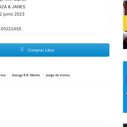
ZA & JANES
2 junio 2023
2
401032455
Comprar Libro
rvos
George R.R. Martin
Juego de tronos