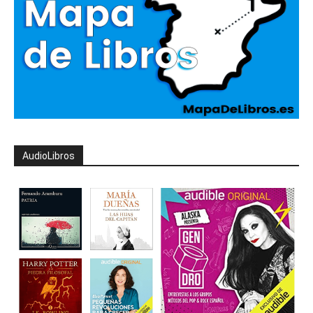
AudioLibros