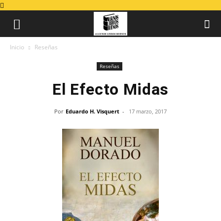
Inicio
Reseñas
Reseñas
El Efecto Midas
Por
Eduardo H. Visquert
-
17 marzo, 2017