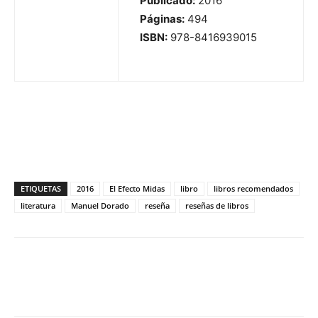
Publicado:
2016
Páginas:
494
ISBN:
978-8416939015
ETIQUETAS
2016
El Efecto Midas
libro
libros recomendados
literatura
Manuel Dorado
reseña
reseñas de libros