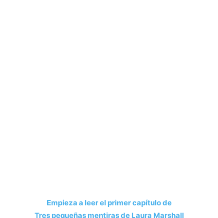
Kirkus
The Sun
Daily Mail
Empieza a leer el primer capítulo de
Tres pequeñas mentiras de Laura Marshall