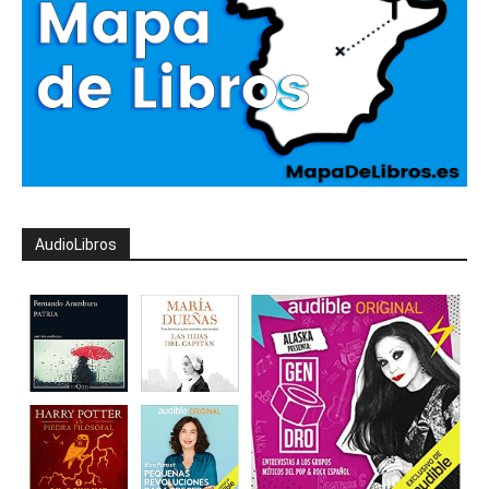
AudioLibros