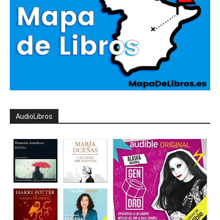
AudioLibros