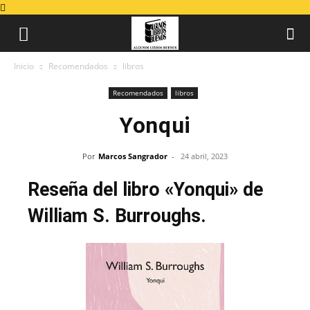
Inicio
Recomendados
libros
Recomendados
libros
Yonqui
Por
Marcos Sangrador
-
24 abril, 2023
Reseña del libro «Yonqui» de
William S. Burroughs.