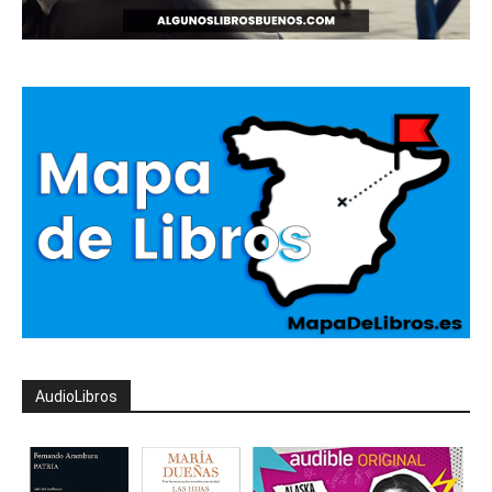
AudioLibros