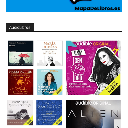
AudioLibros