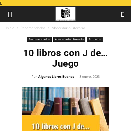
Inicio
Recomendados
Abecedario Literario
Recomendados
Abecedario Literario
Artículos
10 libros con J de…
Juego
Por
Algunos Libros Buenos
-
3 enero, 2023