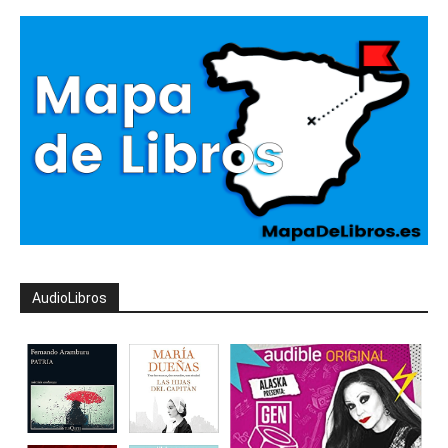
AudioLibros