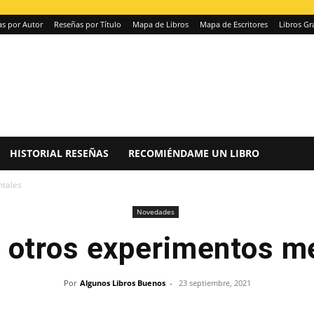
s por Autor
Reseñas por Título
Mapa de Libros
Mapa de Escritores
Libros Gr
HISTORIAL RESEÑAS
RECOMIÉNDAME UN LIBRO
ntales
Novedades
 otros experimentos m
Por
Algunos Libros Buenos
-
23 septiembre, 2021