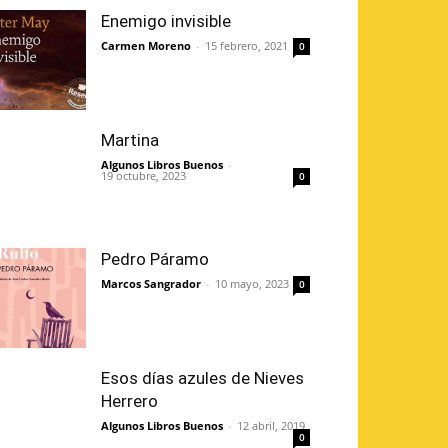
Enemigo invisible
Carmen Moreno
-
15 febrero, 2021
0
Martina
Algunos Libros Buenos
-
19 octubre, 2023
0
Pedro Páramo
Marcos Sangrador
-
10 mayo, 2023
0
Esos días azules de Nieves
Herrero
Algunos Libros Buenos
-
12 abril, 2019
0