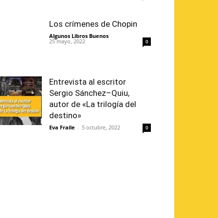
Los crímenes de Chopin
Algunos Libros Buenos
-
25 mayo, 2022
0
Entrevista al escritor
Sergio Sánchez–Quiu,
autor de «La trilogía del
destino»
Eva Fraile
-
5 octubre, 2022
0