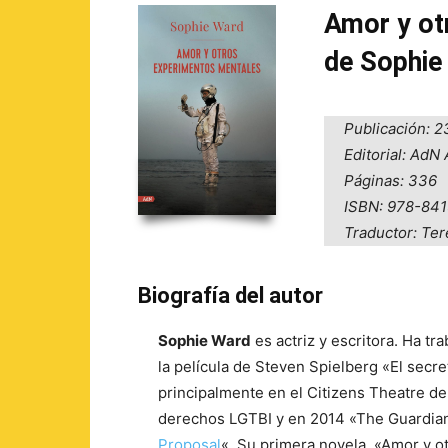
Amor y ot
de Sophie
Publicación: 
Editorial: AdN 
Páginas: 336
ISBN: 978-84
Traductor: Te
Biografía del autor
Sophie Ward
es actriz y escritora. Ha tr
la película de Steven Spielberg «El secre
principalmente en el Citizens Theatre de
derechos LGTBI y en 2014 «The Guardian» 
Proposal
«. Su primera novela, «Amor y 