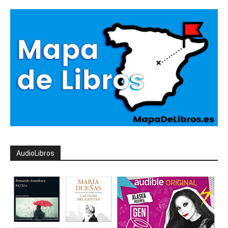
AudioLibros