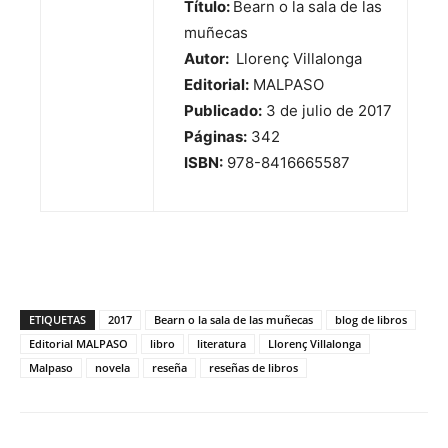
Título:
Bearn o la sala de las
muñecas
Autor:
Llorenç Villalonga
Editorial:
MALPASO
Publicado:
3 de julio de 2017
Páginas:
342
ISBN:
978-8416665587
ETIQUETAS
2017
Bearn o la sala de las muñecas
blog de libros
Editorial MALPASO
libro
literatura
Llorenç Villalonga
Malpaso
novela
reseña
reseñas de libros