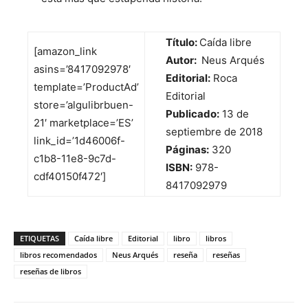
Título:
Caída libre
[amazon_link
Autor:
Neus Arqués
asins=’8417092978′
Editorial:
Roca
template=’ProductAd’
Editorial
store=’algulibrbuen-
Publicado:
13 de
21′ marketplace=’ES’
septiembre de 2018
link_id=’1d46006f-
Páginas:
320
c1b8-11e8-9c7d-
ISBN:
978-
cdf40150f472′]
8417092979
ETIQUETAS
Caída libre
Editorial
libro
libros
libros recomendados
Neus Arqués
reseña
reseñas
reseñas de libros