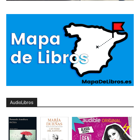
AudioLibros