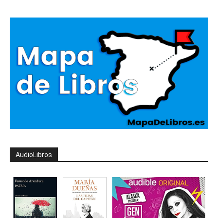
AudioLibros