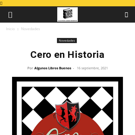
Inicio
Novedades
Novedades
Cero en Historia
Por
Algunos Libros Buenos
-
16 septiembre, 2021