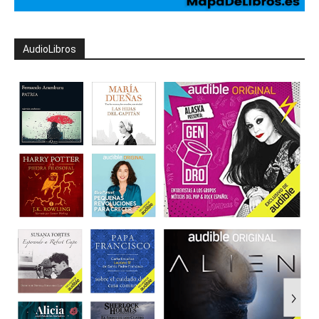
AudioLibros