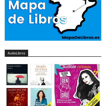
AudioLibros