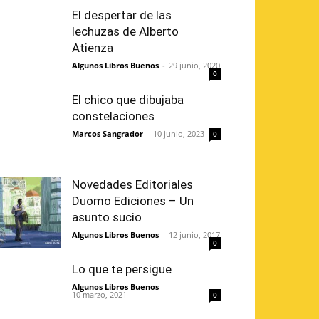
El despertar de las
lechuzas de Alberto
Atienza
Algunos Libros Buenos
-
29 junio, 2020
0
El chico que dibujaba
constelaciones
Marcos Sangrador
-
10 junio, 2023
0
Novedades Editoriales
Duomo Ediciones – Un
asunto sucio
Algunos Libros Buenos
-
12 junio, 2017
0
Lo que te persigue
Algunos Libros Buenos
-
10 marzo, 2021
0