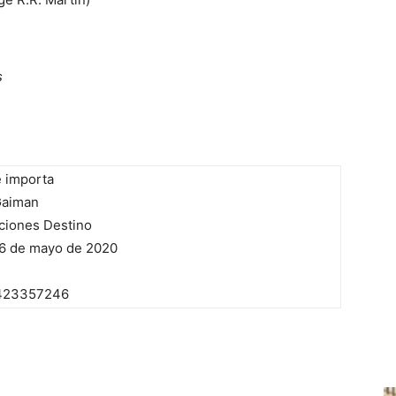
s
e importa
Gaiman
ciones Destino
6 de mayo de 2020
423357246