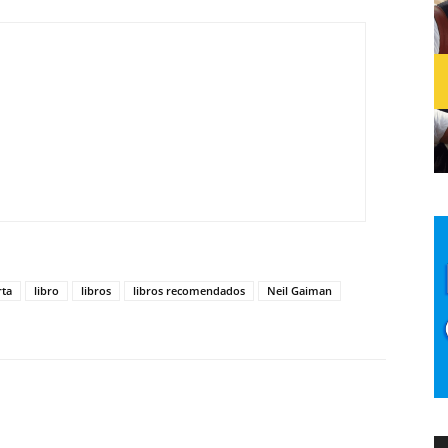
rta
libro
libros
libros recomendados
Neil Gaiman