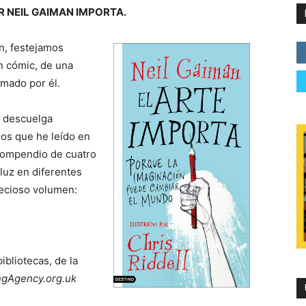
ER NEIL GAIMAN IMPORTA.
n, festejamos
un cómic, de una
irmado por él.
e descuelga
os que he leído en
compendio de cuatro
luz en diferentes
recioso volumen:
ibliotecas, de la
ngAgency.org.uk