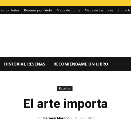
as por Autor
Reseñas por Título
Mapa de Libros
Mapa de Escritores
Libros G
HISTORIAL RESEÑAS
RECOMIÉNDAME UN LIBRO
Reseñas
El arte importa
Por
Carmen Moreno
-
5 junio, 2020