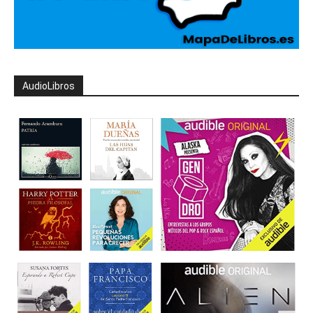
AudioLibros