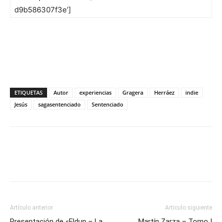
d9b586307f3e’]
ETIQUETAS
Autor
experiencias
Gragera
Herráez
indie
Jesús
sagasentenciado
Sentenciado
Artículo anterior
Artículo siguiente
Presentación de «Eldun – La
Martín Zarza – Tomo I