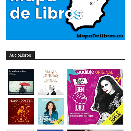
AudioLibros