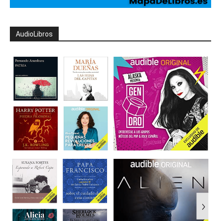
AudioLibros