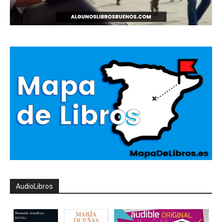
AudioLibros