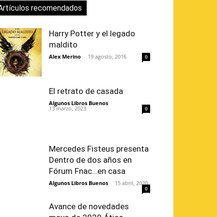
Artículos recomendados
Harry Potter y el legado
maldito
Alex Merino
-
19 agosto, 2016
0
El retrato de casada
Algunos Libros Buenos
-
13 marzo, 2023
0
Mercedes Fisteus presenta
Dentro de dos años en
Fórum Fnac…en casa
Algunos Libros Buenos
-
15 abril, 2020
0
Avance de novedades