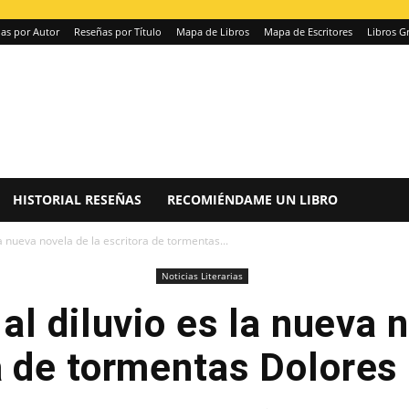
as por Autor
Reseñas por Título
Mapa de Libros
Mapa de Escritores
Libros Gr
HISTORIAL RESEÑAS
RECOMIÉNDAME UN LIBRO
a nueva novela de la escritora de tormentas...
Noticias Literarias
al diluvio es la nueva n
a de tormentas Dolore