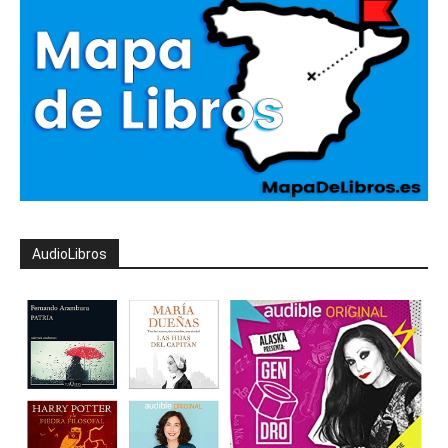
AudioLibros