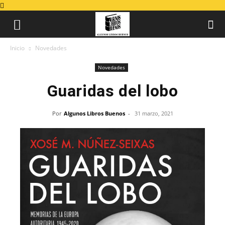
Inicio
Novedades
Novedades
Guaridas del lobo
Por
Algunos Libros Buenos
-
31 marzo, 2021