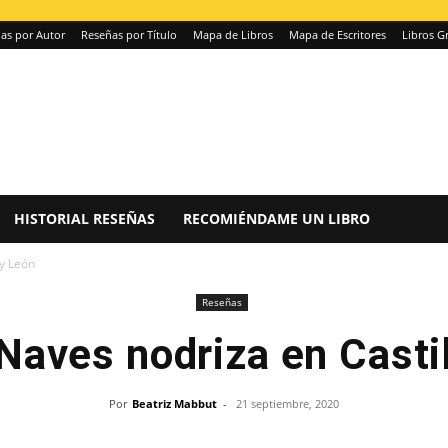
as por Autor
Reseñas por Título
Mapa de Libros
Mapa de Escritores
Libros Gr
HISTORIAL RESEÑAS
RECOMIÉNDAME UN LIBRO
 y León
Reseñas
Naves nodriza en Casti
Por
Beatriz Mabbut
-
21 septiembre, 2020