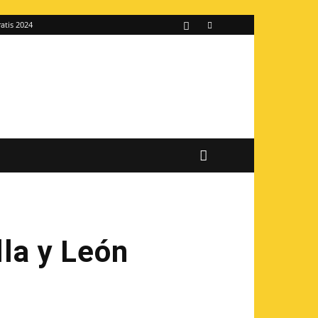
atis 2024
lla y León