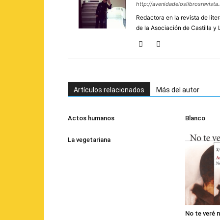
http://avenidadeloslibrosrevist
Redactora en la revista de lite
de la Asociación de Castilla y 
Artículos relacionados
Más del autor
Actos humanos
Blanco
La vegetariana
No te veré 