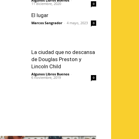
Algunos Libros Buenos
-
11 diciembre, 2020
0
El lugar
Marcos Sangrador
-
4 mayo, 2023
0
La ciudad que no descansa
de Douglas Preston y
Lincoln Child
Algunos Libros Buenos
-
6 noviembre, 2019
0