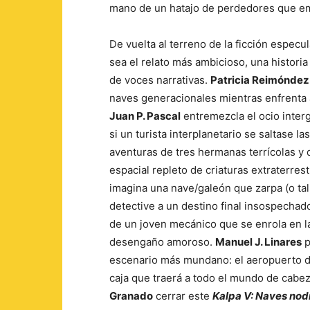
mano de un hatajo de perdedores que emp
De vuelta al terreno de la ficción especul
sea el relato más ambicioso, una historia
de voces narrativas.
Patricia Reimóndez
naves generacionales mientras enfrenta 
Juan P. Pascal
entremezcla el ocio interg
si un turista interplanetario se saltase l
aventuras de tres hermanas terrícolas y
espacial repleto de criaturas extraterres
imagina una nave/galeón que zarpa (o tal
detective a un destino final insospechad
de un joven mecánico que se enrola en la
desengaño amoroso.
Manuel J. Linares
p
escenario más mundano: el aeropuerto de
caja que traerá a todo el mundo de cabez
Granado
cerrar este
Kalpa V: Naves nodr