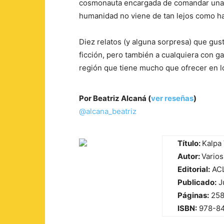
cosmonauta encargada de comandar una m
humanidad no viene de tan lejos como ha
Diez relatos (y alguna sorpresa) que gust
ficción, pero también a cualquiera con ga
región que tiene mucho que ofrecer en lo
Por Beatriz Alcaná (
ver reseñas
)
@alcana_beatriz
Título:
Kalpa 
Autor:
Varios
Editorial:
ACL
Publicado:
J
Páginas:
25
ISBN:
978-8