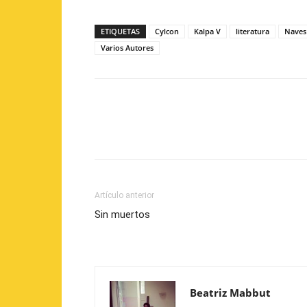
ETIQUETAS
Cylcon
Kalpa V
literatura
Naves 
Varios Autores
Artículo anterior
Sin muertos
Beatriz Mabbut