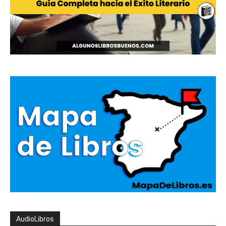
AudioLibros