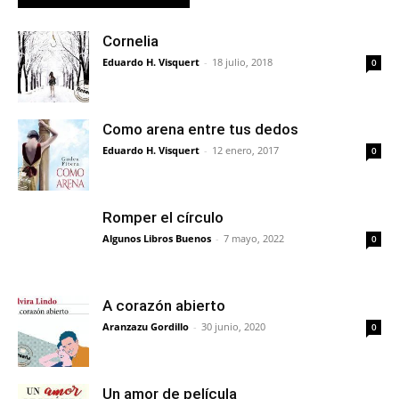
Cornelia
Eduardo H. Visquert
-
18 julio, 2018
0
Como arena entre tus dedos
Eduardo H. Visquert
-
12 enero, 2017
0
Romper el círculo
Algunos Libros Buenos
-
7 mayo, 2022
0
A corazón abierto
Aranzazu Gordillo
-
30 junio, 2020
0
Un amor de película