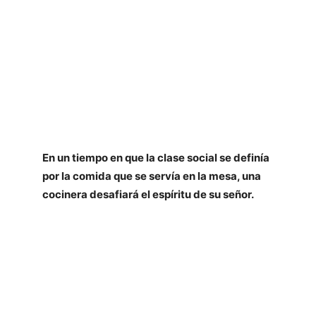
La cocinera de Castamar
de Fernando J. Múñez
Publicación: 29 de enero de 2019
Editorial: Planeta
Páginas: 768
ISBN: 978-8408204787
En un tiempo en que la clase social se definía
por la comida que se servía en la mesa, una
cocinera desafiará el espíritu de su señor.
El autor: