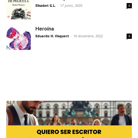
Elisabet G.L.
-
17 junio, 2020
0
Heroína
Eduardo H. Visquert
-
16 diciembre, 2022
0