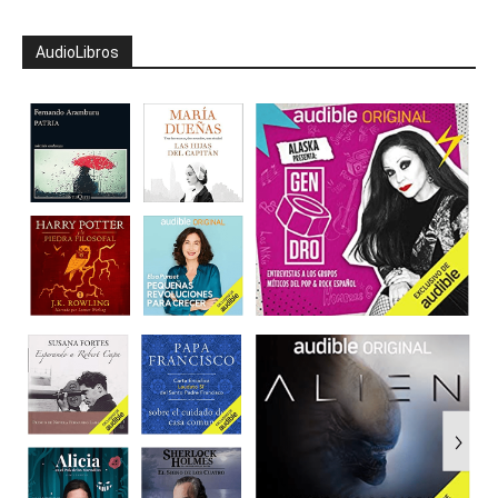
AudioLibros