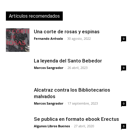
Artículos recomendados
Una corte de rosas y espinas
Fernando Arévalo
-
30 agosto, 2022
0
La leyenda del Santo Bebedor
Marcos Sangrador
-
26 abril, 2023
0
Alcatraz contra los Bibliotecarios
malvados
Marcos Sangrador
-
17 septiembre, 2023
0
Se publica en formato ebook Erectus
Algunos Libros Buenos
-
27 abril, 2020
0