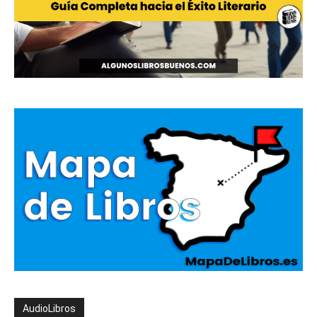
AudioLibros