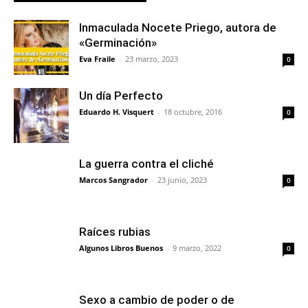
Inmaculada Nocete Priego, autora de
«Germinación»
Eva Fraile
-
23 marzo, 2023
0
Un día Perfecto
Eduardo H. Visquert
-
18 octubre, 2016
0
La guerra contra el cliché
Marcos Sangrador
-
23 junio, 2023
0
Raíces rubias
Algunos Libros Buenos
-
9 marzo, 2022
0
Sexo a cambio de poder o de