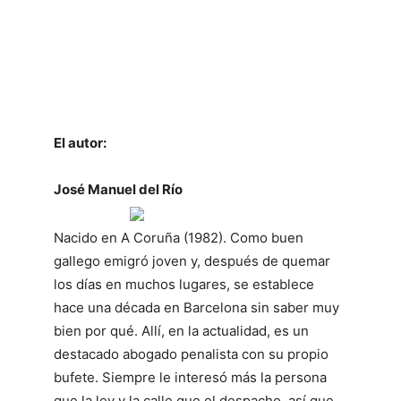
Publicación: 26 de marzo de 2018
Editorial: Ediciones Carena
Páginas: 352
ISBN: 978-8417258153
El autor:
José Manuel del Río
Nacido en A Coruña (1982). Como buen
gallego emigró joven y, después de quemar
los días en muchos lugares, se establece
hace una década en Barcelona sin saber muy
bien por qué. Allí, en la actualidad, es un
destacado abogado penalista con su propio
bufete. Siempre le interesó más la persona
que la ley y la calle que el despacho, así que