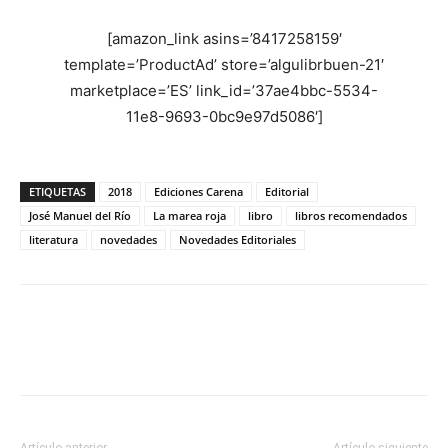
[amazon_link asins=’8417258159′
template=’ProductAd’ store=’algulibrbuen-21′
marketplace=’ES’ link_id=’37ae4bbc-5534-
11e8-9693-0bc9e97d5086′]
ETIQUETAS
2018
Ediciones Carena
Editorial
José Manuel del Río
La marea roja
libro
libros recomendados
literatura
novedades
Novedades Editoriales