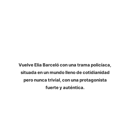
La noche de plata
de Elia Barceló
Publicación: 15 de octubre de 2020
Editorial: Roca
Páginas: 512
ISBN: 978-8417968182
Vuelve Elia Barceló con una trama policíaca,
situada en un mundo lleno de cotidianidad
pero nunca trivial, con una protagonista
fuerte y auténtica.
Biografía del autor
Elia Barceló
best sellers