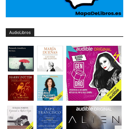
AudioLibros