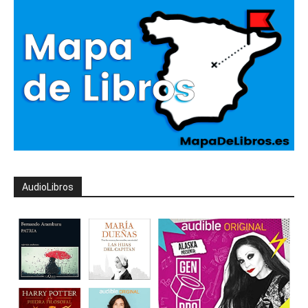
AudioLibros