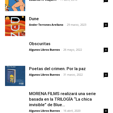
Dune
Ander Terrones Arellano
-
29 marzo, 2023
0
Obscuritas
Algunos Libros Buenos
-
26 mayo, 2022
0
Poetas del crimen. Por la paz
Algunos Libros Buenos
-
31 marzo, 2022
0
MORENA FILMS realizará una serie
basada en la TRILOGÍA “La chica
invisible” de Blue...
Algunos Libros Buenos
-
16 abril, 2020
0