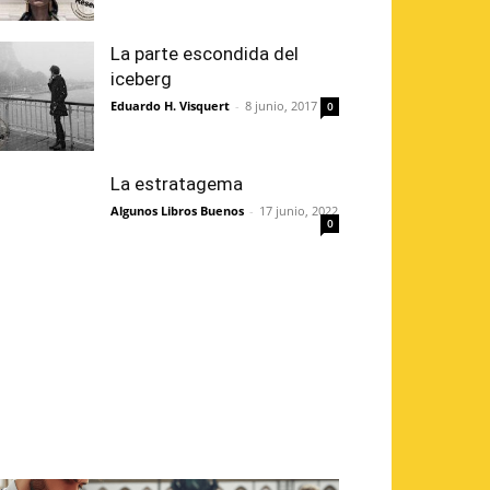
La parte escondida del
iceberg
Eduardo H. Visquert
-
8 junio, 2017
0
La estratagema
Algunos Libros Buenos
-
17 junio, 2022
0