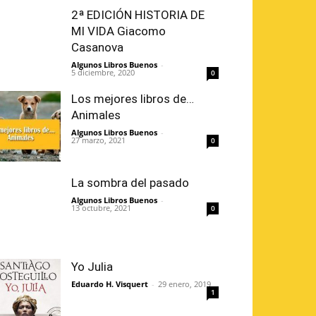
2ª EDICIÓN HISTORIA DE
MI VIDA Giacomo
Casanova
Algunos Libros Buenos
-
5 diciembre, 2020
0
Los mejores libros de…
Animales
Algunos Libros Buenos
-
27 marzo, 2021
0
La sombra del pasado
Algunos Libros Buenos
-
13 octubre, 2021
0
Yo Julia
Eduardo H. Visquert
-
29 enero, 2019
1