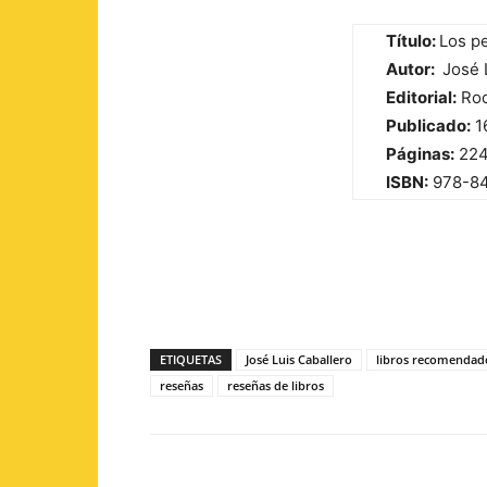
Título:
Los p
Autor:
José 
Editorial:
Roc
Publicado:
1
Páginas:
22
ISBN:
978-8
ETIQUETAS
José Luis Caballero
libros recomendad
reseñas
reseñas de libros