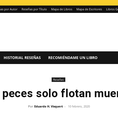
as por Autor
Reseñas por Título
Mapa de Libros
Mapa de Escritores
Libros G
HISTORIAL RESEÑAS
RECOMIÉNDAME UN LIBRO
Reseñas
 peces solo flotan mue
Por
Eduardo H. Visquert
-
10 febrero, 2020