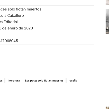
eces solo flotan muertos
Luis Caballero
a Editorial
6 de enero de 2020
4
417968045
os
literatura
Los peces solo flotan muertos
reseña