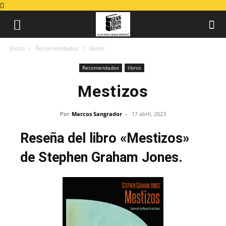
Inicio
Recomendados
libros
Recomendados
libros
Mestizos
Por
Marcos Sangrador
-
17 abril, 2023
Reseña del libro «Mestizos»
de Stephen Graham Jones.