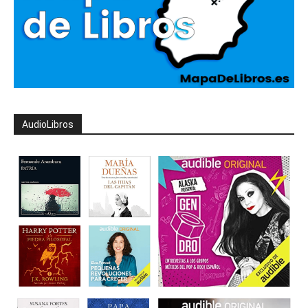
AudioLibros