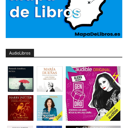
AudioLibros