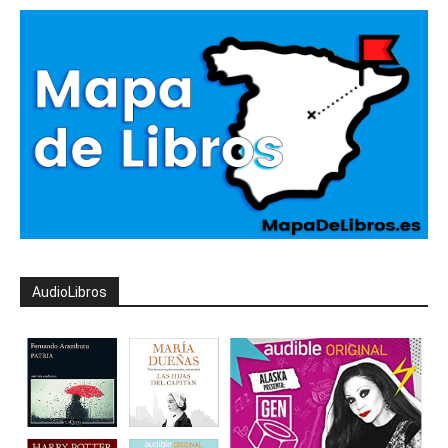
AudioLibros