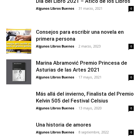
Día del Libro 2021 – Ático de los Libros
Algunos Libros Buenos
-
31 marzo, 2021
0
Consejos para escribir una novela en
primera persona
Algunos Libros Buenos
-
2 marzo, 2023
0
Marina Abramović Premio Princesa de
Asturias de las Artes 2021
Algunos Libros Buenos
-
17 mayo, 2021
0
Más allá del invierno, Finalista del Premio
Kelvin 505 del Festival Celsius
Algunos Libros Buenos
-
13 mayo, 2020
0
Una historia de amores
Algunos Libros Buenos
-
8 septiembre, 2022
0