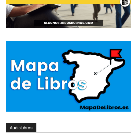
AudioLibros