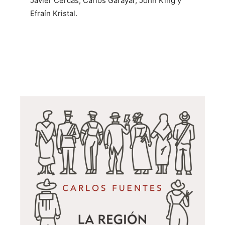
Javier Cercas, Carlos Garayar, John King y
Efraín Kristal.