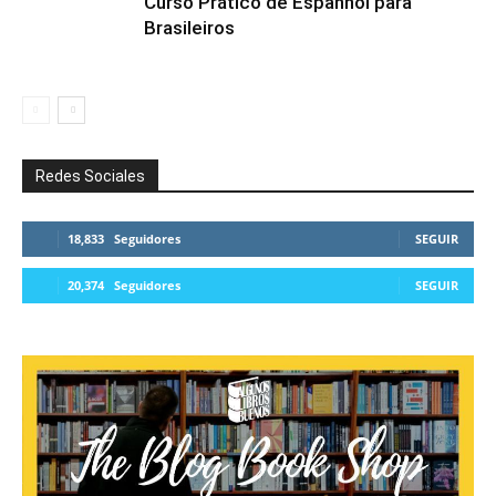
Curso Prático de Espanhol para
Brasileiros
Redes Sociales
18,833
Seguidores
SEGUIR
20,374
Seguidores
SEGUIR