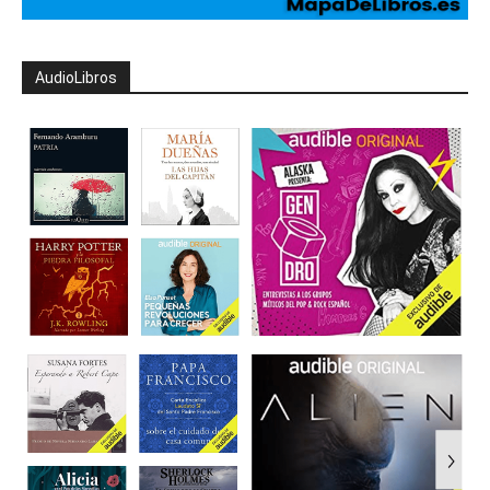
AudioLibros