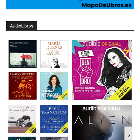
AudioLibros