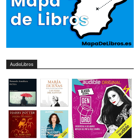
AudioLibros