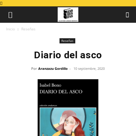
Inicio
Reseñas
Reseñas
Diario del asco
Por
Aranzazu Gordillo
-
10 septiembre, 2020