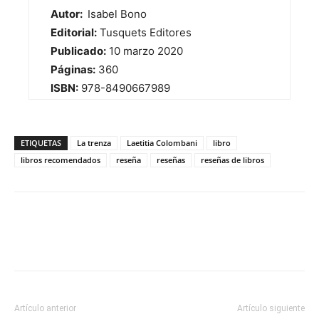
Autor:
Isabel Bono
Editorial:
Tusquets Editores
Publicado:
10 marzo 2020
Páginas:
360
ISBN:
978-8490667989
ETIQUETAS
La trenza
Laetitia Colombani
libro
libros recomendados
reseña
reseñas
reseñas de libros
Artículo anterior
Artículo siguiente