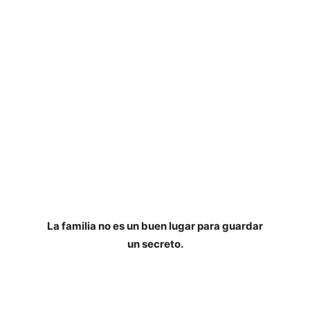
Fin de temporada
de Ignacio Martínez de Pisón
Publicación: 25 de agosto de 2020
Editorial: Seix Barral
Páginas: 376
ISBN: 978-8432236990
La familia no es un buen lugar para guardar
un secreto.
Biografía del autor