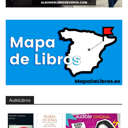
AudioLibros