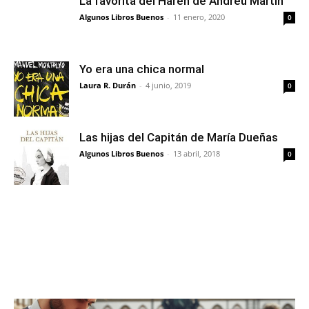
La favorita del Harén de Andreu Martín
Algunos Libros Buenos
-
11 enero, 2020
0
Yo era una chica normal
Laura R. Durán
-
4 junio, 2019
0
Las hijas del Capitán de María Dueñas
Algunos Libros Buenos
-
13 abril, 2018
0