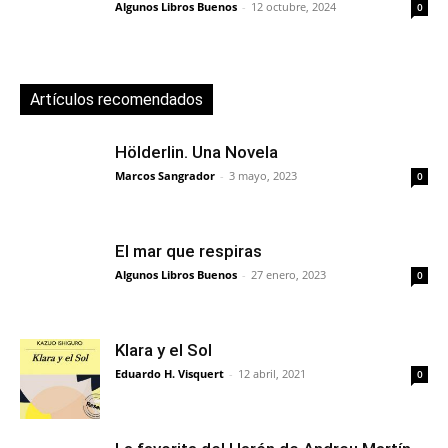
Algunos Libros Buenos
-
12 octubre, 2024
0
Artículos recomendados
Hölderlin. Una Novela
Marcos Sangrador
-
3 mayo, 2023
0
El mar que respiras
Algunos Libros Buenos
-
27 enero, 2023
0
Klara y el Sol
Eduardo H. Visquert
-
12 abril, 2021
0