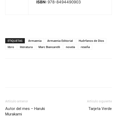
ISBN:
978-8494490903
ETIQUETAS
Armaenia
Armaenia Editorial
Huérfanos de Dios
libro
literatura
Marc Biancarelli
novela
reseña
Artículo anterior
Artículo siguiente
Autor del mes – Haruki
Tarjeta Verde
Murakami