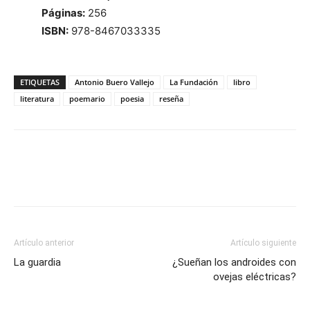
Páginas:
256
ISBN:
978-8467033335
ETIQUETAS
Antonio Buero Vallejo
La Fundación
libro
literatura
poemario
poesia
reseña
Artículo anterior
Artículo siguiente
La guardia
¿Sueñan los androides con
ovejas eléctricas?