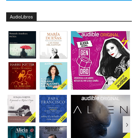
AudioLibros